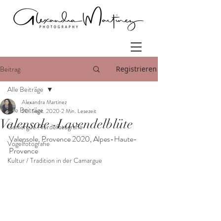
Beitrag
Registrieren
Alle Beiträge
Alexandra Martinez
Alle Beiträge
20. Sept. 2020
2 Min. Lesezeit
Valensole -Lavendelblüte
Camargue Pferdefotografie
Valensole, Provence 2020, Alpes-Haute-
Vogelfotografie
Provence
Kultur / Tradition in der Camargue