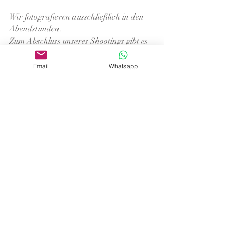
Wir fotografieren ausschließlich in den
Abendstunden.
Zum Abschluss unseres Shootings gibt es
einen gemeinsamen
Apéro, mit Blick auf
den Sumpf und die Stiere.
Email
Whatsapp
Danach fahren wir zu unseren Autos
zurück.
Empfohlene Ausrüstung:
Digitale Spiegelreflex- oder
Systemkamera, sowie die dazu passenden
Objektive. Ich empfehle ein
Weitwinkelobjektiv im
Brennweitenbereich zwischen 10-35mm
und
ein leichtes Teleobjektiv bis 200mm.
Nicht inbegriffen
:
Equipment, Anreise,
Hotel, Übernachtung und Verpflegung.